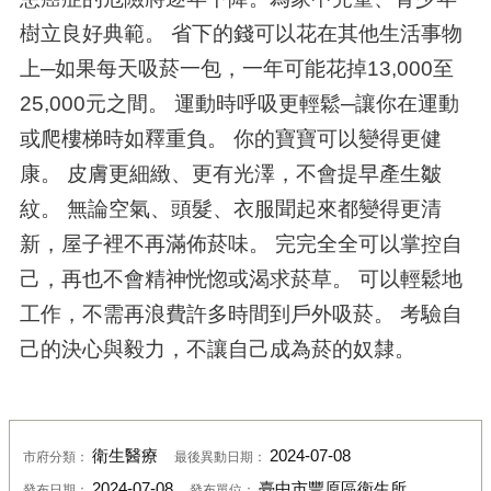
樹立良好典範。 省下的錢可以花在其他生活事物
上─如果每天吸菸一包，一年可能花掉13,000至
25,000元之間。 運動時呼吸更輕鬆─讓你在運動
或爬樓梯時如釋重負。 你的寶寶可以變得更健
康。 皮膚更細緻、更有光澤，不會提早產生皺
紋。 無論空氣、頭髮、衣服聞起來都變得更清
新，屋子裡不再滿佈菸味。 完完全全可以掌控自
己，再也不會精神恍惚或渴求菸草。 可以輕鬆地
工作，不需再浪費許多時間到戶外吸菸。 考驗自
己的決心與毅力，不讓自己成為菸的奴隸。
衛生醫療
2024-07-08
市府分類：
最後異動日期：
2024-07-08
臺中市豐原區衛生所
發布日期：
發布單位：