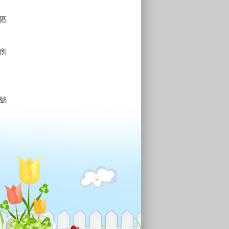
區
所
號