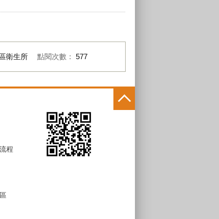
區衛生所
點閱次數：
577
流程
區