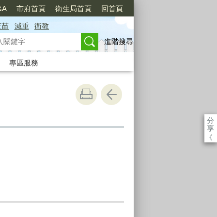
&A
市府首頁
衛生局首頁
回首頁
疫苗
減重
衛教
進階搜尋
專區服務
分
享
《