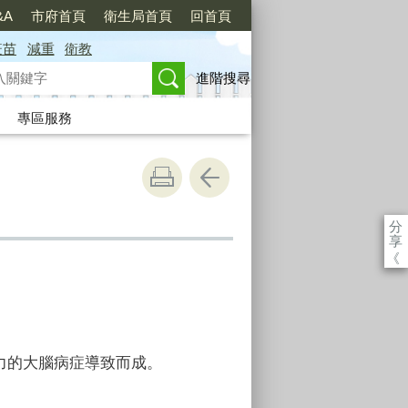
&A
市府首頁
衛生局首頁
回首頁
疫苗
減重
衛教
進階搜尋
專區服務
分
享
《
能力的大腦病症導致而成。