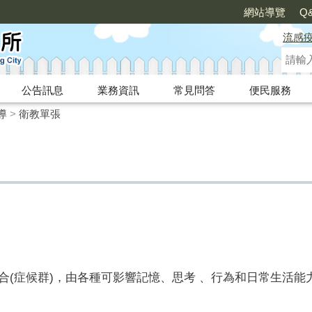
網站導覽
Q
流感
公告訊息
業務資訊
常見問答
便民服務
導
>
衛教單張
狀的組合(症候群)，由各種可影響記憶、思考 、行為和日常生活