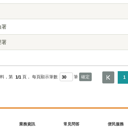
險署
理署
資料，第
1/1
頁，
每頁顯示筆數
筆
1
業務資訊
常見問答
便民服務