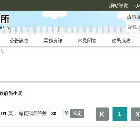
網站導覽
Q
流感
公告訊息
業務資訊
常見問答
便民服務
結
政府衛生局
1/1
頁，
每頁顯示筆數
筆
1