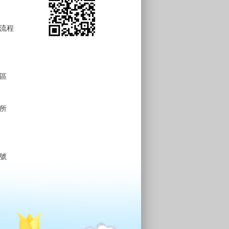
流程
區
所
號